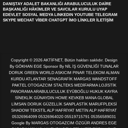
DANIŞTAY ADALET BAKANLIĞI ARABULUCULUK DAİRE
BAŞKANLIĞI HÂKİMLER VE SAVCILAR KURULU UYAP
EDEVLET SOSYAL MEDYA LINKEDIN YOUTUBE TELEGRAM
SKYPE WECHAT VİBER CHATGPT İMO LİNKLER İLETİŞİM
Copyright © 2026 AKTİFNET, Bütün hakları saklıdır. Design
By GÖKHAN EGE Sponsor By NİL İŞ GÜVENLİĞİ TUNALAR
DORUK GREEN WORLD ASKICIM PINAR TELEKOM ALMAN
KURDU ATLANTAR SENAGRAFİK MARGAS WANDSTOFF
PAKTEL OTOGAZCIM STALTEKS MEDİFARMA LOJİSTİK
PANORAMA ARABULUCULUK EYÜBOĞLU HUKUK KAYRA
SİNEKLİK GÜNAYDIN HOME KEVKEB MANA GLOBAL
LİMSAN DORUK GÜZELLİK SANPLASTİK MARUFPLEKSİ
SHADOW TEKSTİL ALP HAFRİYAT METİN ALP HAFRİYAT
05326964099 05326964020 05519715791 05356589031
Google By MARGAS OTOGAZCIM ÖZGÜR ANDRES EGE