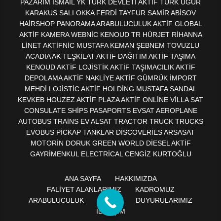
PAZARIM İSMAİL YK TURK DEVLETİ AKTİF TÜRK UGUR
KARAKUS SALI OKKA FERDİ TAYFUR SAMİR ABİSOV
HAİRSHOP PANORAMA ARABULUCULUK AKTİF GLOBAL
AKTİF KAMERA WEBNİC KENOUD TR HÜRJET RİHANNA
LİNET AKTİFNİC MUSTAFA KEMAN ŞEBNEM TOVUZLU
ACADİA AK TEŞKİLAT AKTİF DAĞITIM AKTİF TAŞIMA
KENOUD AKTİF LOJİSTİK AKTİF TAŞIMACILIK AKTİF
DEPOLAMA AKTİF NAKLİYE AKTİF GÜMRÜK İMPORT
MEHDİ LOJİSTİC AKTİF HOLDİNG MUSTAFA SANDAL
KEVKEB HOUZEZ AKTİF PLAZA AKTİF ONLİNE VİLLA SAT
CONSULATE SHİPS PASAPORTS EVSAT AEROPLANE
AUTOBUS TRAİNS EV ALSAT TRACTOR TRUCK TRUCKS
EVOBUS PİCKAP TANKLAR DİSCOVERİES ARSASAT
MOTORİN DORUK GREEN WORLD DİESEL AKTİF
GAYRİMENKUL ELECTRİCAL CENGİZ KURTOĞLU
ANA SAYFA
HAKKIMIZDA
FALİYET ALANLARIMIZ
KADROMUZ
ARABULUCULUK
EĞİTİM
DUYURULARIMIZ
İLETİŞİM