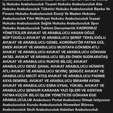
İş Hukuku Arabuluculuk Ticaret Hukuku Arabuluculuk Aile
Hukuku Arabuluculuk Tüketici Hukuku Arabuluculuk Banka Ve
Finans Hukuku Arabuluculuk Enerji Ve Maden Hukuku
Arabuluculuk Fikri Mülkiyet Hukuku Arabuluculuk İnşaat
Hukuku Arabuluculuk Sağlık Hukuku Arabuluculuk Spor
Hukuku Arabuluculuk Tahkim Danışmanlık KADROMUZ
YÖNETİCİLER AVUKAT VE ARABULUCU HASAN OĞUZ
MÜFTÜOĞLU AVUKAT VE ARABULUCU ŞEREF TEKELİOĞLU
AVUKAT VE ARABULUCU GENEL KORDİNATÖR FATMA GÜL
EMEK AVUKAT VE ARABULUCU MUSTAFA GÖKMEN ATLI
AVUKAT VE ARABULUCU AVUKAT VE ARABULUCU GÖKHAN
AKSEL AVUKAT VE ARABULUCU SELEN ÖNEN SUDİKARATAŞ
AVUKAT VE ARABULUCU RUKİYE BİLGİÇ AVUKAT
ARABULUCU DENİZ ŞANAL AVUKAT ARABULUCU HÜSNİYE
ATLI AVUKAT VE ARABULUCU SEVİNÇ ŞENGÖZ AVUKAT VE
ARABULUCU MECİT ATEŞ AVUKAT VE ARABULUCU FADİME
ASYA DEMİREL AVUKAT VE ARABULUCU İBRAHİM AYDIN
AVUKAT VE ARABULUCU ESRA UYSAL YÜKSEL AVUKAT VE
ARABULUCU ŞENNUR KARAHAN YAZI İŞLERİ VE ASİSTAN
FATMA KÜÇÜK BİLGİ İŞLEM YÖNETİCİSİ GÖKHAN EGE
ARABULUCULUK Arabulucu Portal Arabulucu Olmak İstiyorum
Arabuluculuk Kurulu Arabuluculuk Hizmetleri Bürosu
Arabuluculuk Sicili Arabuluculuk Aidatları Arabuluculuk