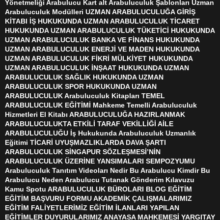
Yönetmeliği Arabulucu Kart alt Arabuluculuk Şablonları Uzman
Arabuluculuk Modülleri UZMAN ARABULUCULUĞA GİRİŞ
KİTABI İŞ HUKUKUNDA UZMAN ARABULUCULUK TİCARET
HUKUKUNDA UZMAN ARABULUCULUK TÜKETİCİ HUKUKUNDA
UZMAN ARABULUCULUK BANKA VE FİNANS HUKUKUNDA
UZMAN ARABULUCULUK ENERJİ VE MADEN HUKUKUNDA
UZMAN ARABULUCULUK FİKRİ MÜLKİYET HUKUKUNDA
UZMAN ARABULUCULUK İNŞAAT HUKUKUNDA UZMAN
ARABULUCULUK SAĞLIK HUKUKUNDA UZMAN
ARABULUCULUK SPOR HUKUKUNDA UZMAN
ARABULUCULUK Arabuluculuk Kitapları TEMEL
ARABULUCULUK EĞİTİMİ Mahkeme Temelli Arabuluculuk
Hizmetleri El Kitabı ARABULUCULUĞA HAZIRLANMAK
ARABULUCULUKTA ETKİLİ TARAF VEKİLLİĞİ AİLE
ARABULUCULUĞU İş Hukukunda Arabuluculuk Uzmanlık
Eğitimi TİCARİ UYUŞMAZLIKLARDA DAVA ŞARTI
ARABULUCULUK SİNGAPUR SÖZLEŞMESİ’NİN
ARABULUCULUK ÜZERİNE YANSIMALARI SEMPOZYUMU
Arabuluculuk Tanıtım Videoları Nedir Bu Arabulucu Kimdir Bu
Arabulucu Neden Arabulucu Tutanak Gönderim Kılavuzu
Kamu Spotu ARABULUCULUK BÜROLARI BLOG EĞİTİM
EĞİTİM BAŞVURU FORMU AKADEMİK ÇALIŞMALARIMIZ
EĞİTİM FALİYETLERİMİZ EĞİTİM İLANLARI YAPILAN
EĞİTİMLER DUYURULARIMIZ ANAYASA MAHKEMESİ YARGITAY