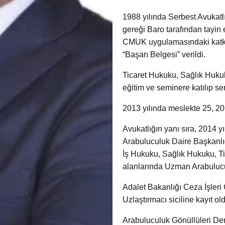
1988 yılında Serbest Avukatl
gereği Baro tarafından tayin e
CMUK uygulamasındaki katkıla
“Başarı Belgesi” verildi.
Ticaret Hukuku, Sağlık Huku
eğitim ve seminere katılıp sert
2013 yılında meslekte 25, 2018
Avukatlığın yanı sıra, 2014 y
Arabuluculuk Daire Başkanlığ
İş Hukuku, Sağlık Hukuku, T
alanlarında Uzman Arabulucu
Adalet Bakanlığı Ceza İşleri
Uzlaştırmacı siciline kayıt ol
Arabuluculuk Gönüllüleri Der