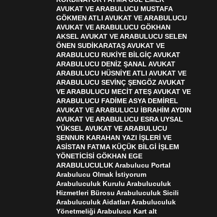
AVUKAT VE ARABULUCU MUSTAFA
GÖKMEN ATLI AVUKAT VE ARABULUCU
AVUKAT VE ARABULUCU GÖKHAN
AKSEL AVUKAT VE ARABULUCU SELEN
ÖNEN SUDİKARATAŞ AVUKAT VE
ARABULUCU RUKİYE BİLGİÇ AVUKAT
ARABULUCU DENİZ ŞANAL AVUKAT
ARABULUCU HÜSNİYE ATLI AVUKAT VE
ARABULUCU SEVİNÇ ŞENGÖZ AVUKAT
VE ARABULUCU MECİT ATEŞ AVUKAT VE
ARABULUCU FADİME ASYA DEMİREL
AVUKAT VE ARABULUCU İBRAHİM AYDIN
AVUKAT VE ARABULUCU ESRA UYSAL
YÜKSEL AVUKAT VE ARABULUCU
ŞENNUR KARAHAN YAZI İŞLERİ VE
ASİSTAN FATMA KÜÇÜK BİLGİ İŞLEM
YÖNETİCİSİ GÖKHAN EGE
ARABULUCULUK Arabulucu Portal
Arabulucu Olmak İstiyorum
Arabuluculuk Kurulu Arabuluculuk
Hizmetleri Bürosu Arabuluculuk Sicili
Arabuluculuk Aidatları Arabuluculuk
Yönetmeliği Arabulucu Kart alt