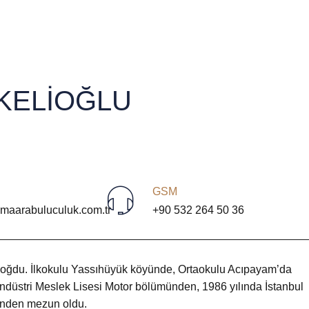
KELİOĞLU
GSM
maarabuluculuk.com.tr
+90 532 264 50 36
oğdu. İlkokulu Yassıhüyük köyünde, Ortaokulu Acıpayam’da
 Endüstri Meslek Lisesi Motor bölümünden, 1986 yılında İstanbul
inden mezun oldu.