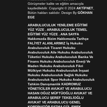
Görüşmeler kalite ve eğitim amacıyla
kaydedilebilir. Copyright © 2024
AKTİFNET
,
Bütün hakları saklıdır. Design By
GÖKHAN
EGE
ARABULUCULUK YENİLEME EĞİTİMİ
YÜZ YÜZE . ARABULUCULUK TEMEL
EĞİTİMİ YÜZ YÜZE . ANA SAYFA
Hakkımızda Bizim Hakkımızda Tarihçe
FALİYET ALANLARIMIZ İş Hukuku
Arabuluculuk Ticaret Hukuku
Arabuluculuk Aile Hukuku Arabuluculuk
Tüketici Hukuku Arabuluculuk Banka Ve
Finans Hukuku Arabuluculuk Enerji Ve
Maden Hukuku Arabuluculuk Fikri
Mülkiyet Hukuku Arabuluculuk İnşaat
Hukuku Arabuluculuk Sağlık Hukuku
Arabuluculuk Spor Hukuku Arabuluculuk
Tahkim Danışmanlık KADROMUZ
YÖNETİCİLER AVUKAT VE ARABULUCU
HASAN OĞUZ MÜFTÜOĞLU AVUKAT VE
ARABULUCU ŞEREF TEKELİOĞLU
AVUKAT VE ARABULUCU GENEL
KORDİNATÖR FATMA GÜL EMEK