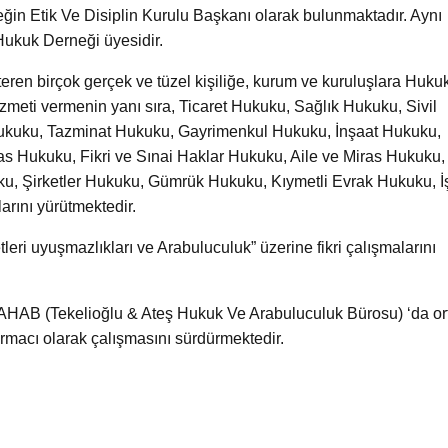
in Etik Ve Disiplin Kurulu Başkanı olarak bulunmaktadır. Aynı
ukuk Derneği üyesidir.
steren birçok gerçek ve tüzel kişiliğe, kurum ve kuruluşlara Huku
zmeti vermenin yanı sıra, Ticaret Hukuku, Sağlık Hukuku, Sivil
Hukuku, Tazminat Hukuku, Gayrimenkul Hukuku, İnşaat Hukuku,
flas Hukuku, Fikri ve Sınai Haklar Hukuku, Aile ve Miras Hukuku,
ku, Şirketler Hukuku, Gümrük Hukuku, Kıymetli Evrak Hukuku, İ
arını yürütmektedir.
tleri uyuşmazlıkları ve Arabuluculuk” üzerine fikri çalışmalarını
AHAB (Tekelioğlu & Ateş Hukuk Ve Arabuluculuk Bürosu) ‘da or
rmacı olarak çalışmasını sürdürmektedir.