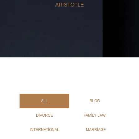
ARISTOTLE
ALL
BLOG
DIVORCE
FAMILY LAW
INTERNATIONAL
MARRIAGE