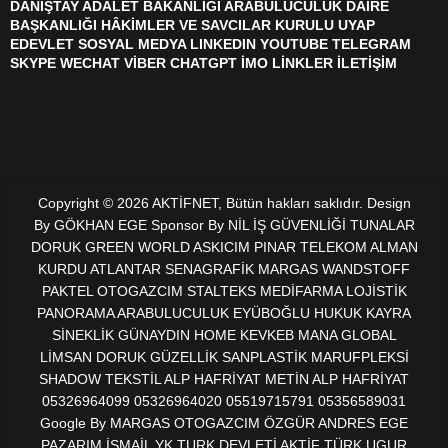
DANIŞTAY ADALET BAKANLIĞI ARABULUCULUK DAİRE
BAŞKANLIĞI HÂKİMLER VE SAVCILAR KURULU UYAP
EDEVLET SOSYAL MEDYA LINKEDIN YOUTUBE TELEGRAM
SKYPE WECHAT VİBER CHATGPT İMO LİNKLER İLETİŞİM
Copyright © 2026 AKTİFNET, Bütün hakları saklıdır. Design
By GÖKHAN EGE Sponsor By NİL İŞ GÜVENLİĞİ TUNALAR
DORUK GREEN WORLD ASKICIM PINAR TELEKOM ALMAN
KURDU ATLANTAR SENAGRAFİK MARGAS WANDSTOFF
PAKTEL OTOGAZCIM STALTEKS MEDİFARMA LOJİSTİK
PANORAMA ARABULUCULUK EYÜBOĞLU HUKUK KAYRA
SİNEKLİK GÜNAYDIN HOME KEVKEB MANA GLOBAL
LİMSAN DORUK GÜZELLİK SANPLASTİK MARUFPLEKSİ
SHADOW TEKSTİL ALP HAFRİYAT METİN ALP HAFRİYAT
05326964099 05326964020 05519715791 05356589031
Google By MARGAS OTOGAZCIM ÖZGÜR ANDRES EGE
PAZARIM İSMAİL YK TURK DEVLETİ AKTİF TÜRK UGUR