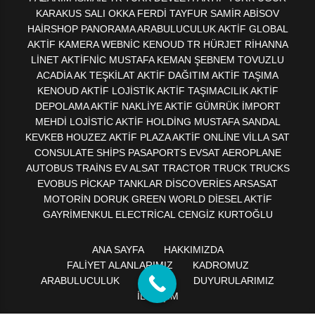
KARAKUS SALI OKKA FERDİ TAYFUR SAMİR ABİSOV
HAİRSHOP PANORAMA ARABULUCULUK AKTİF GLOBAL
AKTİF KAMERA WEBNİC KENOUD TR HÜRJET RİHANNA
LİNET AKTİFNİC MUSTAFA KEMAN ŞEBNEM TOVUZLU
ACADİA AK TEŞKİLAT AKTİF DAĞITIM AKTİF TAŞIMA
KENOUD AKTİF LOJİSTİK AKTİF TAŞIMACILIK AKTİF
DEPOLAMA AKTİF NAKLİYE AKTİF GÜMRÜK İMPORT
MEHDİ LOJİSTİC AKTİF HOLDİNG MUSTAFA SANDAL
KEVKEB HOUZEZ AKTİF PLAZA AKTİF ONLİNE VİLLA SAT
CONSULATE SHİPS PASAPORTS EVSAT AEROPLANE
AUTOBUS TRAİNS EV ALSAT TRACTOR TRUCK TRUCKS
EVOBUS PİCKAP TANKLAR DİSCOVERİES ARSASAT
MOTORİN DORUK GREEN WORLD DİESEL AKTİF
GAYRİMENKUL ELECTRİCAL CENGİZ KURTOĞLU
ANA SAYFA
HAKKIMIZDA
FALİYET ALANLARIMIZ
KADROMUZ
ARABULUCULUK
EĞİTİM
DUYURULARIMIZ
İLETİŞİM