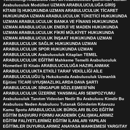
Arabuluculuk Modülleri UZMAN ARABULUCULUĞA GİRİŞ
KİTABI İŞ HUKUKUNDA UZMAN ARABULUCULUK TİCARET
HUKUKUNDA UZMAN ARABULUCULUK TÜKETİCİ HUKUKUNDA
UZMAN ARABULUCULUK BANKA VE FİNANS HUKUKUNDA
UZMAN ARABULUCULUK ENERJİ VE MADEN HUKUKUNDA
UZMAN ARABULUCULUK FİKRİ MÜLKİYET HUKUKUNDA
UZMAN ARABULUCULUK İNŞAAT HUKUKUNDA UZMAN
ARABULUCULUK SAĞLIK HUKUKUNDA UZMAN
ARABULUCULUK SPOR HUKUKUNDA UZMAN
ARABULUCULUK Arabuluculuk Kitapları TEMEL
ARABULUCULUK EĞİTİMİ Mahkeme Temelli Arabuluculuk
Hizmetleri El Kitabı ARABULUCULUĞA HAZIRLANMAK
ARABULUCULUKTA ETKİLİ TARAF VEKİLLİĞİ AİLE
ARABULUCULUĞU İş Hukukunda Arabuluculuk Uzmanlık
Eğitimi TİCARİ UYUŞMAZLIKLARDA DAVA ŞARTI
ARABULUCULUK SİNGAPUR SÖZLEŞMESİ’NİN
ARABULUCULUK ÜZERİNE YANSIMALARI SEMPOZYUMU
Arabuluculuk Tanıtım Videoları Nedir Bu Arabulucu Kimdir Bu
Arabulucu Neden Arabulucu Tutanak Gönderim Kılavuzu
Kamu Spotu ARABULUCULUK BÜROLARI BLOG EĞİTİM
EĞİTİM BAŞVURU FORMU AKADEMİK ÇALIŞMALARIMIZ
EĞİTİM FALİYETLERİMİZ EĞİTİM İLANLARI YAPILAN
EĞİTİMLER DUYURULARIMIZ ANAYASA MAHKEMESİ YARGITAY