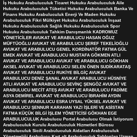
İş Hukuku Arabuluculuk Ticaret Hukuku Arabuluculuk Aile
Hukuku Arabuluculuk Tüketici Hukuku Arabuluculuk Banka Ve
Finans Hukuku Arabuluculuk Enerji Ve Maden Hukuku
Arabuluculuk Fikri Mülkiyet Hukuku Arabuluculuk İnşaat
Hukuku Arabuluculuk Sağlık Hukuku Arabuluculuk Spor
Hukuku Arabuluculuk Tahkim Danışmanlık KADROMUZ
YÖNETİCİLER AVUKAT VE ARABULUCU HASAN OĞUZ
MÜFTÜOĞLU AVUKAT VE ARABULUCU ŞEREF TEKELİOĞLU
AVUKAT VE ARABULUCU GENEL KORDİNATÖR FATMA GÜL
EMEK AVUKAT VE ARABULUCU MUSTAFA GÖKMEN ATLI
AVUKAT VE ARABULUCU AVUKAT VE ARABULUCU GÖKHAN
AKSEL AVUKAT VE ARABULUCU SELEN ÖNEN SUDİKARATAŞ
AVUKAT VE ARABULUCU RUKİYE BİLGİÇ AVUKAT
ARABULUCU DENİZ ŞANAL AVUKAT ARABULUCU HÜSNİYE
ATLI AVUKAT VE ARABULUCU SEVİNÇ ŞENGÖZ AVUKAT VE
ARABULUCU MECİT ATEŞ AVUKAT VE ARABULUCU FADİME
ASYA DEMİREL AVUKAT VE ARABULUCU İBRAHİM AYDIN
AVUKAT VE ARABULUCU ESRA UYSAL YÜKSEL AVUKAT VE
ARABULUCU ŞENNUR KARAHAN YAZI İŞLERİ VE ASİSTAN
FATMA KÜÇÜK BİLGİ İŞLEM YÖNETİCİSİ GÖKHAN EGE
ARABULUCULUK Arabulucu Portal Arabulucu Olmak İstiyorum
Arabuluculuk Kurulu Arabuluculuk Hizmetleri Bürosu
Arabuluculuk Sicili Arabuluculuk Aidatları Arabuluculuk
Yönetmeliği Arabulucu Kart alt Arabuluculuk Şablonları Uzman